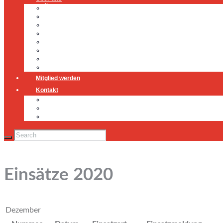
Über uns
Führung
Einsatzabteilung
Ausschuss
Führungsgruppe
Höhenrettung
Jugendfeuerwehr
Geschichte
Mitglied werden
Kontakt
Kontakt
Impressum
Datenschutz
Einsätze 2020
Dezember