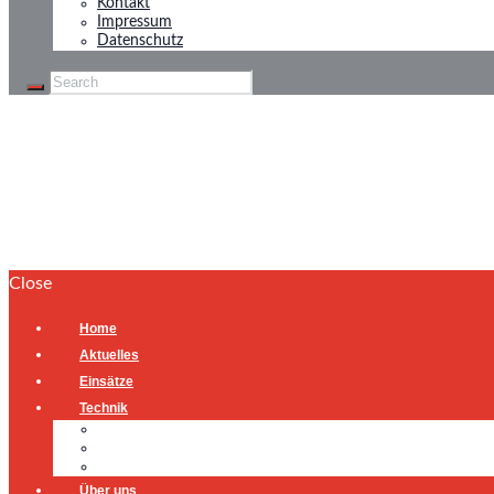
Kontakt
Impressum
Datenschutz
Einsätze 2020
Home
Einsätze 2020
Close
Home
Aktuelles
Einsätze
Technik
Gerätehaus
Fahrzeuge
Atemschutzübungsanlage
Über uns