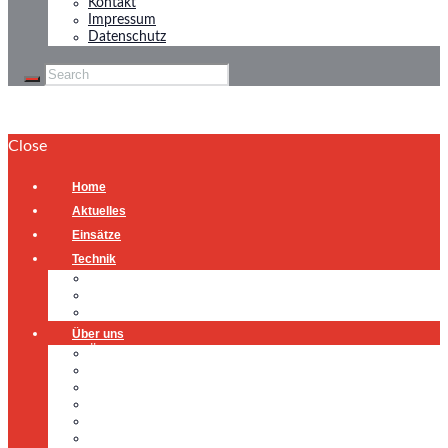
Kontakt
Impressum
Datenschutz
Close
Home
Aktuelles
Einsätze
Technik
Gerätehaus
Fahrzeuge
Atemschutzübungsanlage
Über uns
Über uns
Führung
Einsatzabteilung
Ausschuss
Führungsgruppe
Höhenrettung