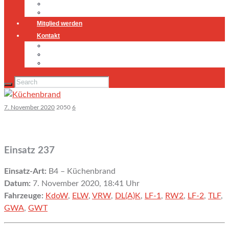
Jugendfeuerwehr
Geschichte
Mitglied werden
Kontakt
Kontakt
Impressum
Datenschutz
7. November 2020
2050
6
Einsatz 237
Einsatz-Art:
B4 – Küchenbrand
Datum:
7. November 2020, 18:41 Uhr
Fahrzeuge:
KdoW
,
ELW
,
VRW
,
DL(A)K
,
LF-1
,
RW2
,
LF-2
,
TLF
,
GWA
,
GWT