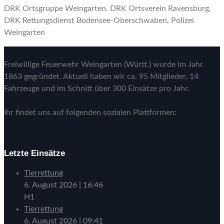
DRK Ortsgruppe Weingarten, DRK Ortsverein Ravensburg,
DRK Rettungsdienst Bodensee-Oberschwaben, Polizei
Weingarten
Freiwillige Feuerwehr Weingarten (Württ.) wurde im Jahr
1863 gegründet. Aktuell haben wir ca. 95 Mitglieder, 14
Fahrzeuge und im Schnitt über 300 Einsätze pro Jahr.
Ihr findet uns auf folgenden sozialen Plattformen:
Letzte Einsätze
Tierrettung
6. August 2026
|
16:46
H1
Tierrettung
6. August 2026
|
09:41