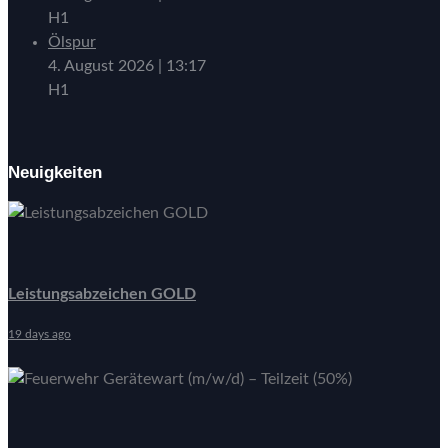
H1
Ölspur
4. August 2026
|
13:17
H1
Neuigkeiten
Leistungsabzeichen GOLD
19 days ago