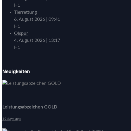
H1
Tierrettung
6. August 2026
|
09:41
H1
Ölspur
4. August 2026
|
13:17
H1
Neuigkeiten
Leistungsabzeichen GOLD
19 days ago