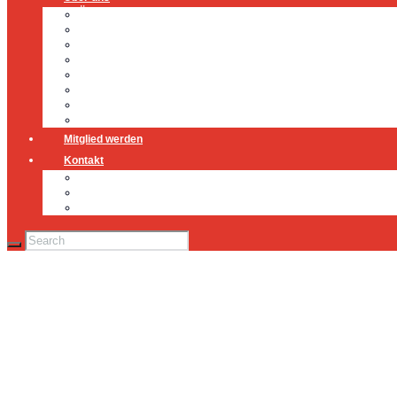
Über uns
Führung
Einsatzabteilung
Ausschuss
Führungsgruppe
Höhenrettung
Jugendfeuerwehr
Geschichte
Mitglied werden
Kontakt
Kontakt
Impressum
Datenschutz