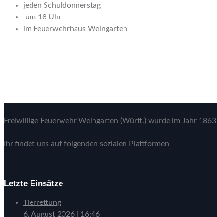
jeden Schuldonnerstag
um 18 Uhr
im Feuerwehrhaus Weingarten
Freiwillige Feuerwehr Weingarten (Württ.) wurde im Jahr 1863 
Ihr findet uns auf folgenden sozialen Plattformen:
Letzte Einsätze
Tierrettung
6. August 2026
|
16:46