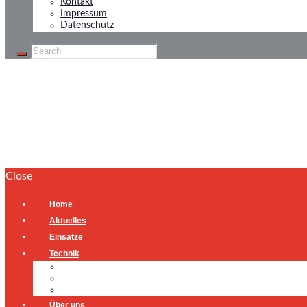
Kontakt
Impressum
Datenschutz
Jugendfeuerwehr
Home
Jugendfeuerwehr
Close
Home
Aktuelles
Einsätze
Technik
Gerätehaus
Fahrzeuge
Atemschutzübungsanlage
Über uns