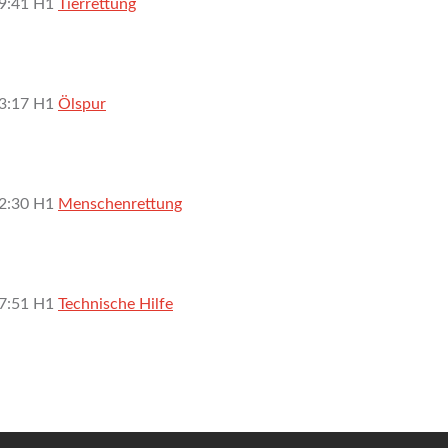
9:41
H1
Tierrettung
3:17
H1
Ölspur
2:30
H1
Menschenrettung
7:51
H1
Technische Hilfe