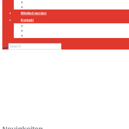
Jugendfeuerwehr
Geschichte
Mitglied werden
Kontakt
Kontakt
Impressum
Datenschutz
Kein Hindernis ist zu hoch…
Keine Aufgabe zu knifflig…
Keine Lage aussichtslos…