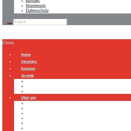
Kontakt
Impressum
Datenschutz
Close
Home
Aktuelles
Einsätze
Technik
Gerätehaus
Fahrzeuge
Atemschutzübungsanlage
Über uns
Über uns
Führung
Einsatzabteilung
Ausschuss
Führungsgruppe
Höhenrettung