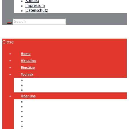
Kontakt
Impressum
Datenschutz
Close
Home
Aktuelles
Einsätze
Technik
Gerätehaus
Fahrzeuge
Atemschutzübungsanlage
Über uns
Über uns
Führung
Einsatzabteilung
Ausschuss
Führungsgruppe
Höhenrettung