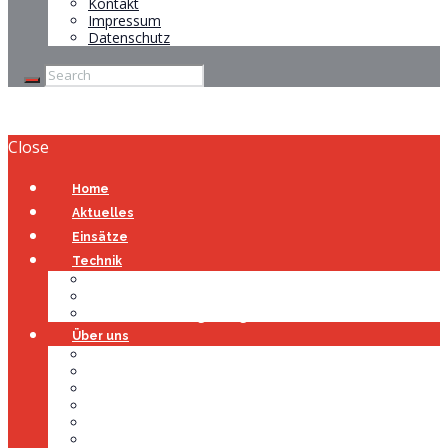
Kontakt
Impressum
Datenschutz
Close
Home
Aktuelles
Einsätze
Technik
Gerätehaus
Fahrzeuge
Atemschutzübungsanlage
Über uns
Über uns
Führung
Einsatzabteilung
Ausschuss
Führungsgruppe
Höhenrettung