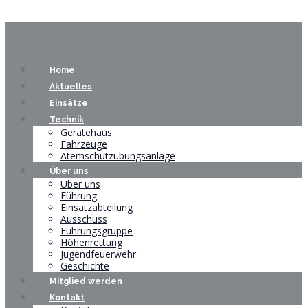
Home
Aktuelles
Einsätze
Technik
Gerätehaus
Fahrzeuge
Atemschutzübungsanlage
Über uns
Über uns
Führung
Einsatzabteilung
Ausschuss
Führungsgruppe
Höhenrettung
Jugendfeuerwehr
Geschichte
Mitglied werden
Kontakt