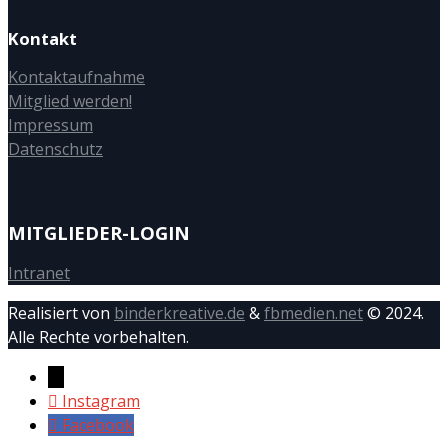
Kontakt
Kontaktaufnahme
Mitglied werden!
Impressum
Datenschutz
MITGLIEDER-LOGIN
Intranet
Realisiert von
binderkreative.de
&
fbmedien.net
© 2024.
Alle Rechte vorbehalten.
→
Instagram
Facebook