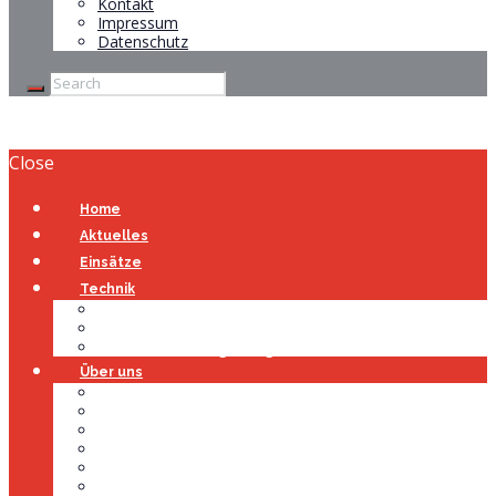
Kontakt
Impressum
Datenschutz
Close
Home
Aktuelles
Einsätze
Technik
Gerätehaus
Fahrzeuge
Atemschutzübungsanlage
Über uns
Über uns
Führung
Einsatzabteilung
Ausschuss
Führungsgruppe
Höhenrettung