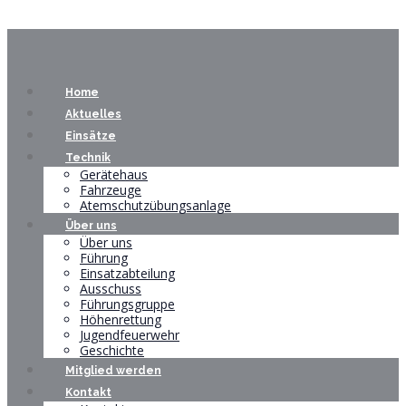
Home
Aktuelles
Einsätze
Technik
Gerätehaus
Fahrzeuge
Atemschutzübungsanlage
Über uns
Über uns
Führung
Einsatzabteilung
Ausschuss
Führungsgruppe
Höhenrettung
Jugendfeuerwehr
Geschichte
Mitglied werden
Kontakt