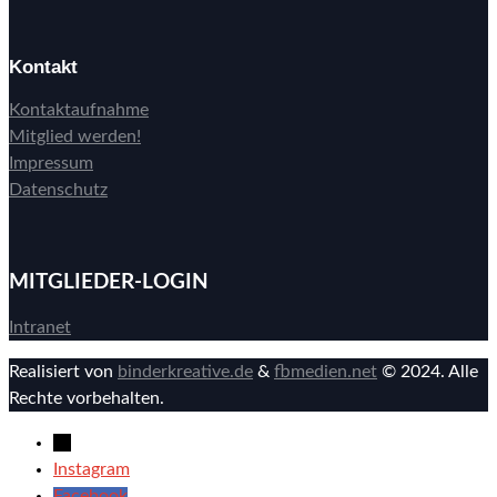
Kontakt
Kontaktaufnahme
Mitglied werden!
Impressum
Datenschutz
MITGLIEDER-LOGIN
Intranet
Realisiert von
binderkreative.de
&
fbmedien.net
© 2024. Alle
Rechte vorbehalten.
→
Instagram
Facebook