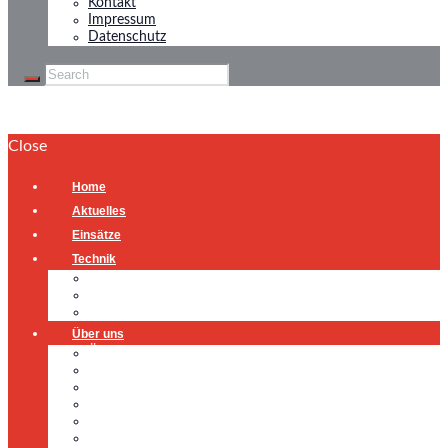
Kontakt
Impressum
Datenschutz
Close
Home
Aktuelles
Einsätze
Technik
Gerätehaus
Fahrzeuge
Atemschutzübungsanlage
Über uns
Über uns
Führung
Einsatzabteilung
Ausschuss
Führungsgruppe
Höhenrettung