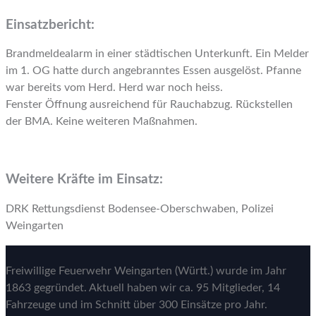
Einsatzbericht:
Brandmeldealarm in einer städtischen Unterkunft. Ein Melder
im 1. OG hatte durch angebranntes Essen ausgelöst. Pfanne
war bereits vom Herd. Herd war noch heiss.
Fenster Öffnung ausreichend für Rauchabzug. Rückstellen
der BMA. Keine weiteren Maßnahmen.
Weitere Kräfte im Einsatz:
DRK Rettungsdienst Bodensee-Oberschwaben, Polizei
Weingarten
Freiwillige Feuerwehr Weingarten (Württ.) wurde im Jahr
1863 gegründet. Aktuell haben wir ca. 95 Mitglieder, 14
Fahrzeuge und im Schnitt über 300 Einsätze pro Jahr.