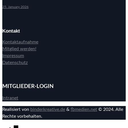
25. January 2026
Kontakt
Kontaktaufnahme
Mitglied werden!
Impressum
Datenschutz
MITGLIEDER-LOGIN
Intranet
Realisiert von
binderkreative.de
&
fbmedien.net
© 2024. Alle
Rechte vorbehalten.
→