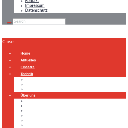
Kontakt
Impressum
Datenschutz
Close
Home
Aktuelles
Einsätze
Technik
Gerätehaus
Fahrzeuge
Atemschutzübungsanlage
Über uns
Über uns
Führung
Einsatzabteilung
Ausschuss
Führungsgruppe
Höhenrettung