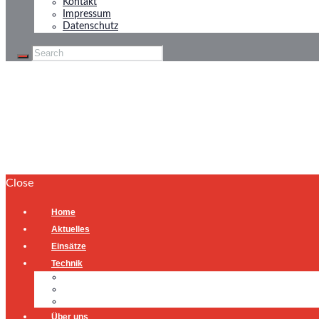
Kontakt
Impressum
Datenschutz
Ölspur
Home
Ölspur
Close
Home
Aktuelles
Einsätze
Technik
Gerätehaus
Fahrzeuge
Atemschutzübungsanlage
Über uns