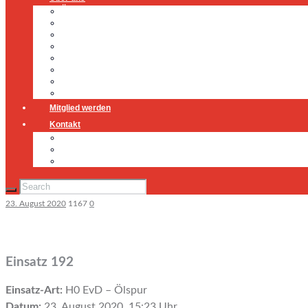
Über uns
Führung
Einsatzabteilung
Ausschuss
Führungsgruppe
Höhenrettung
Jugendfeuerwehr
Geschichte
Mitglied werden
Kontakt
Kontakt
Impressum
Datenschutz
23. August 2020
1167
0
Einsatz 192
Einsatz-Art:
H0 EvD – Ölspur
Datum:
23. August 2020, 15:23 Uhr