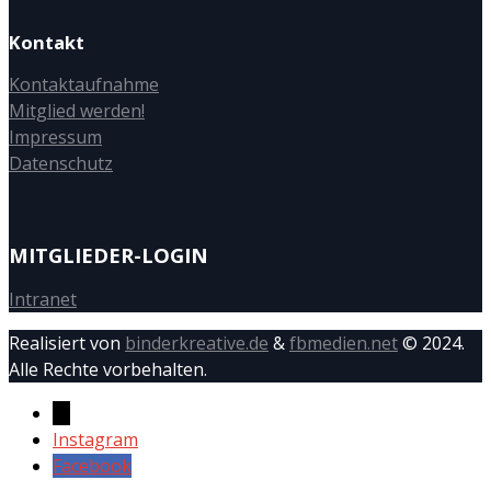
Kontakt
Kontaktaufnahme
Mitglied werden!
Impressum
Datenschutz
MITGLIEDER-LOGIN
Intranet
Realisiert von
binderkreative.de
&
fbmedien.net
© 2024.
Alle Rechte vorbehalten.
→
Instagram
Facebook