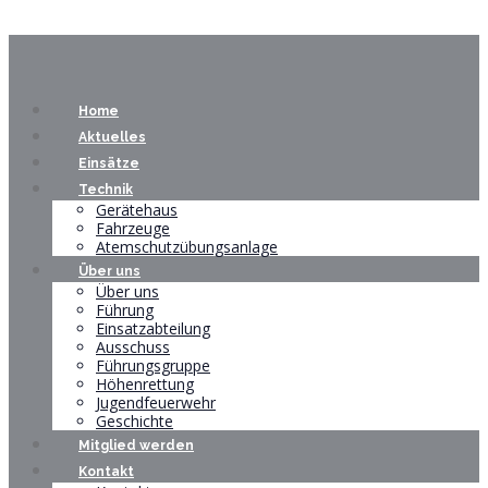
Home
Aktuelles
Einsätze
Technik
Gerätehaus
Fahrzeuge
Atemschutzübungsanlage
Über uns
Über uns
Führung
Einsatzabteilung
Ausschuss
Führungsgruppe
Höhenrettung
Jugendfeuerwehr
Geschichte
Mitglied werden
Kontakt