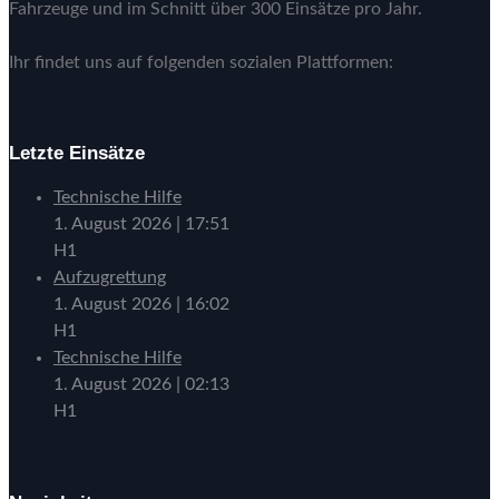
Fahrzeuge und im Schnitt über 300 Einsätze pro Jahr.
Ihr findet uns auf folgenden sozialen Plattformen:
Letzte Einsätze
Technische Hilfe
1. August 2026
|
17:51
H1
Aufzugrettung
1. August 2026
|
16:02
H1
Technische Hilfe
1. August 2026
|
02:13
H1