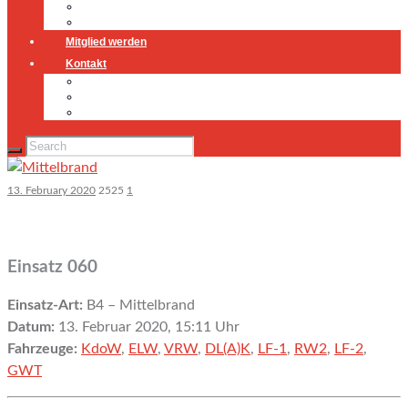
Jugendfeuerwehr
Geschichte
Mitglied werden
Kontakt
Kontakt
Impressum
Datenschutz
13. February 2020
2525
1
Einsatz 060
Einsatz-Art:
B4 – Mittelbrand
Datum:
13. Februar 2020, 15:11 Uhr
Fahrzeuge:
KdoW
,
ELW
,
VRW
,
DL(A)K
,
LF-1
,
RW2
,
LF-2
,
GWT