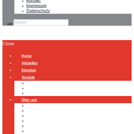
Kontakt
Impressum
Datenschutz
Close
Home
Aktuelles
Einsätze
Technik
Gerätehaus
Fahrzeuge
Atemschutzübungsanlage
Über uns
Über uns
Führung
Einsatzabteilung
Ausschuss
Führungsgruppe
Höhenrettung