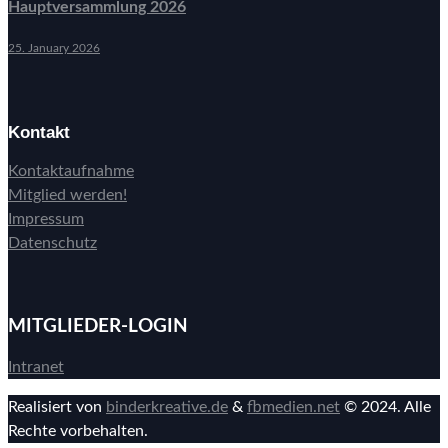
Hauptversammlung 2026
25. January 2026
Kontakt
Kontaktaufnahme
Mitglied werden!
Impressum
Datenschutz
MITGLIEDER-LOGIN
Intranet
Realisiert von
binderkreative.de
&
fbmedien.net
© 2024. Alle
Rechte vorbehalten.