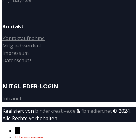
25. January 2026
Kontakt
Kontaktaufnahme
Mitglied werden!
Impressum
Datenschutz
MITGLIEDER-LOGIN
Intranet
Realisiert von
binderkreative.de
&
fbmedien.net
© 2024.
Alle Rechte vorbehalten.
→
Instagram