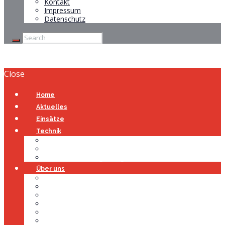
Kontakt
Impressum
Datenschutz
Close
Home
Aktuelles
Einsätze
Technik
Gerätehaus
Fahrzeuge
Atemschutzübungsanlage
Über uns
Über uns
Führung
Einsatzabteilung
Ausschuss
Führungsgruppe
Höhenrettung