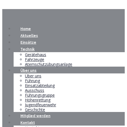
Home
Aktuelles
Einsätze
Technik
Gerätehaus
Fahrzeuge
Atemschutzübungsanlage
Über uns
Über uns
Führung
Einsatzabteilung
Ausschuss
Führungsgruppe
Höhenrettung
Jugendfeuerwehr
Geschichte
Mitglied werden
Kontakt