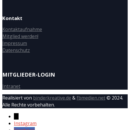
Kontakt
Kontaktaufnahme
Mitglied werden!
Impressum
Datenschutz
MITGLIEDER-LOGIN
Intranet
Realisiert von
binderkreative.de
&
fbmedien.net
© 2024.
Alle Rechte vorbehalten.
→
Instagram