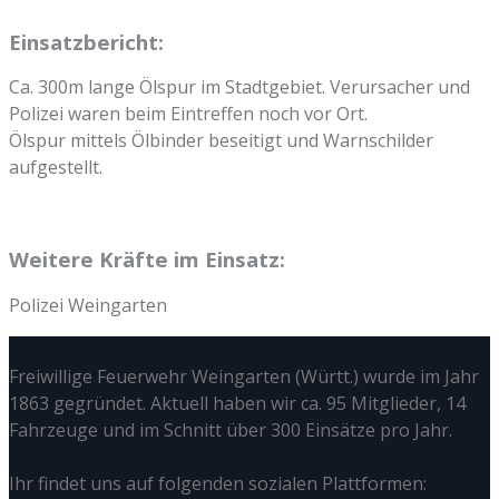
Einsatzbericht:
Ca. 300m lange Ölspur im Stadtgebiet. Verursacher und
Polizei waren beim Eintreffen noch vor Ort.
Ölspur mittels Ölbinder beseitigt und Warnschilder
aufgestellt.
Weitere Kräfte im Einsatz:
Polizei Weingarten
Freiwillige Feuerwehr Weingarten (Württ.) wurde im Jahr
1863 gegründet. Aktuell haben wir ca. 95 Mitglieder, 14
Fahrzeuge und im Schnitt über 300 Einsätze pro Jahr.
Ihr findet uns auf folgenden sozialen Plattformen: