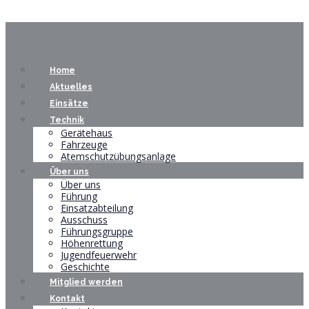
Home
Aktuelles
Einsätze
Technik
Gerätehaus
Fahrzeuge
Atemschutzübungsanlage
Über uns
Über uns
Führung
Einsatzabteilung
Ausschuss
Führungsgruppe
Höhenrettung
Jugendfeuerwehr
Geschichte
Mitglied werden
Kontakt