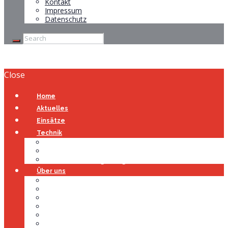
Kontakt
Impressum
Datenschutz
Close
Home
Aktuelles
Einsätze
Technik
Gerätehaus
Fahrzeuge
Atemschutzübungsanlage
Über uns
Über uns
Führung
Einsatzabteilung
Ausschuss
Führungsgruppe
Höhenrettung