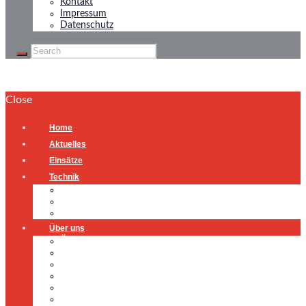
Kontakt
Impressum
Datenschutz
Close
Home
Aktuelles
Einsätze
Technik
Gerätehaus
Fahrzeuge
Atemschutzübungsanlage
Über uns
Über uns
Führung
Einsatzabteilung
Ausschuss
Führungsgruppe
Höhenrettung