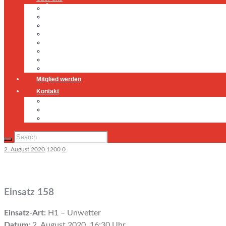
Über uns
Führung
Einsatzabteilung
Ausschuss
Führungsgruppe
Höhenrettung
Jugendfeuerwehr
Geschichte
Mitglied werden
Kontakt
Kontakt
Impressum
Datenschutz
2. August 2020
1200
0
Einsatz 158
Einsatz-Art:
H1 – Unwetter
Datum:
2. August 2020, 16:30 Uhr