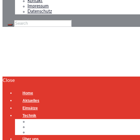
Kontakt
Impressum
Datenschutz
Unwetter
Home
Unwetter
Close
Home
Aktuelles
Einsätze
Technik
Gerätehaus
Fahrzeuge
Atemschutzübungsanlage
Über uns