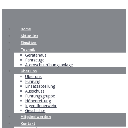
Home
Aktuelles
Einsätze
Technik
Gerätehaus
Fahrzeuge
Atemschutzübungsanlage
Über uns
Über uns
Führung
Einsatzabteilung
Ausschuss
Führungsgruppe
Höhenrettung
Jugendfeuerwehr
Geschichte
Mitglied werden
Kontakt