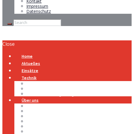
Kontakt
Impressum
Datenschutz
Close
Home
Aktuelles
Einsätze
Technik
Gerätehaus
Fahrzeuge
Atemschutzübungsanlage
Über uns
Über uns
Führung
Einsatzabteilung
Ausschuss
Führungsgruppe
Höhenrettung