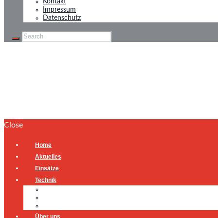
Kontakt
Impressum
Datenschutz
Brandmeldeanlage
Home
Brandmeldeanlage
Close
Home
Aktuelles
Einsätze
Technik
Gerätehaus
Fahrzeuge
Atemschutzübungsanlage
Über uns