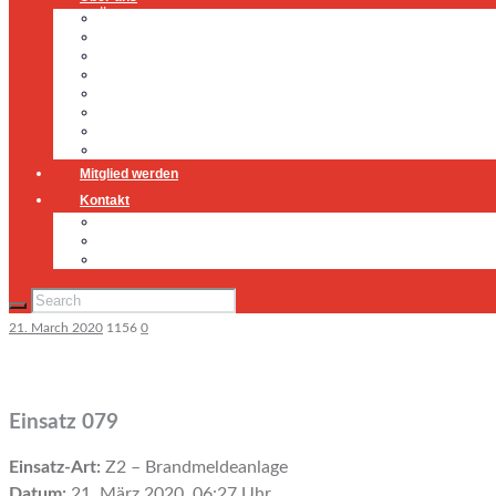
Über uns
Führung
Einsatzabteilung
Ausschuss
Führungsgruppe
Höhenrettung
Jugendfeuerwehr
Geschichte
Mitglied werden
Kontakt
Kontakt
Impressum
Datenschutz
21. March 2020
1156
0
Einsatz 079
Einsatz-Art:
Z2 – Brandmeldeanlage
Datum:
21. März 2020, 06:27 Uhr