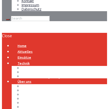
Kontakt
Impressum
Datenschutz
Close
Home
Aktuelles
Einsätze
Technik
Gerätehaus
Fahrzeuge
Atemschutzübungsanlage
Über uns
Über uns
Führung
Einsatzabteilung
Ausschuss
Führungsgruppe
Höhenrettung