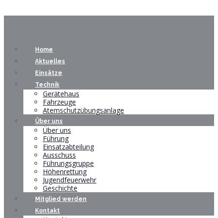
Home
Aktuelles
Einsätze
Technik
Gerätehaus
Fahrzeuge
Atemschutzübungsanlage
Über uns
Über uns
Führung
Einsatzabteilung
Ausschuss
Führungsgruppe
Höhenrettung
Jugendfeuerwehr
Geschichte
Mitglied werden
Kontakt