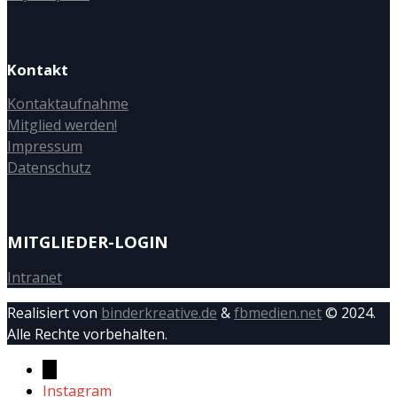
Kontakt
Kontaktaufnahme
Mitglied werden!
Impressum
Datenschutz
MITGLIEDER-LOGIN
Intranet
Realisiert von
binderkreative.de
&
fbmedien.net
© 2024.
Alle Rechte vorbehalten.
→
Instagram