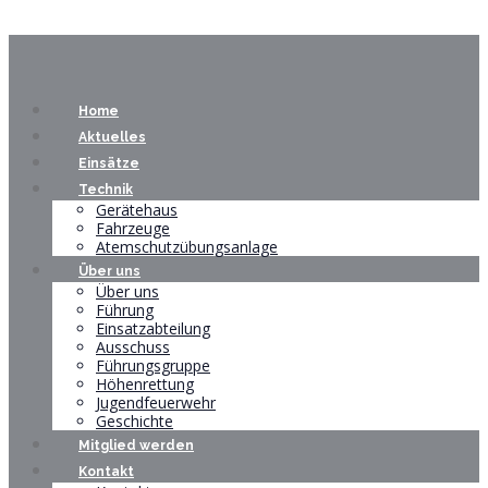
Home
Aktuelles
Einsätze
Technik
Gerätehaus
Fahrzeuge
Atemschutzübungsanlage
Über uns
Über uns
Führung
Einsatzabteilung
Ausschuss
Führungsgruppe
Höhenrettung
Jugendfeuerwehr
Geschichte
Mitglied werden
Kontakt