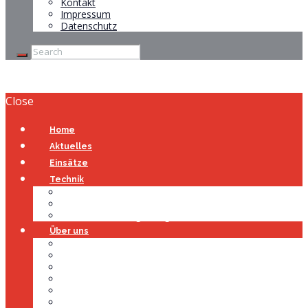
Kontakt
Impressum
Datenschutz
Close
Home
Aktuelles
Einsätze
Technik
Gerätehaus
Fahrzeuge
Atemschutzübungsanlage
Über uns
Über uns
Führung
Einsatzabteilung
Ausschuss
Führungsgruppe
Höhenrettung