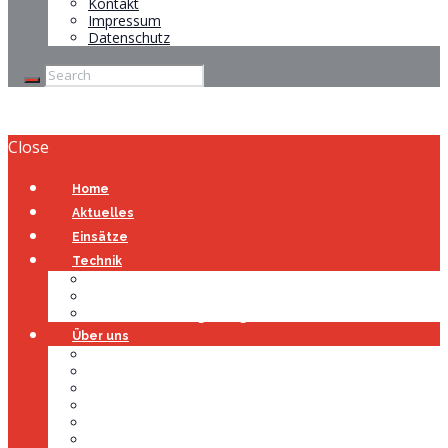
Kontakt
Impressum
Datenschutz
Close
Home
Aktuelles
Einsätze
Technik
Gerätehaus
Fahrzeuge
Atemschutzübungsanlage
Über uns
Über uns
Führung
Einsatzabteilung
Ausschuss
Führungsgruppe
Höhenrettung