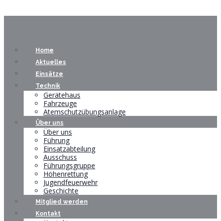
Home
Aktuelles
Einsätze
Technik
Gerätehaus
Fahrzeuge
Atemschutzübungsanlage
Über uns
Über uns
Führung
Einsatzabteilung
Ausschuss
Führungsgruppe
Höhenrettung
Jugendfeuerwehr
Geschichte
Mitglied werden
Kontakt