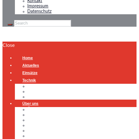
Kontakt
Impressum
Datenschutz
Close
Home
Aktuelles
Einsätze
Technik
Gerätehaus
Fahrzeuge
Atemschutzübungsanlage
Über uns
Über uns
Führung
Einsatzabteilung
Ausschuss
Führungsgruppe
Höhenrettung