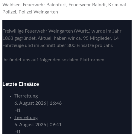
Waldsee, Feuerwehr Baienfurt, Feuerwehr Baindt, Kriminal
Polizei, Polizei Weingarten
Freiwillige Feuerwehr Weingarten (Württ.) wurde im Jahr
1863 gegründet. Aktuell haben wir ca. 95 Mitglieder, 14
Fahrzeuge und im Schnitt über 300 Einsätze pro Jahr.
Ihr findet uns auf folgenden sozialen Plattformen:
Letzte Einsätze
Tierrettung
6. August 2026
|
16:46
H1
Tierrettung
6. August 2026
|
09:41
H1