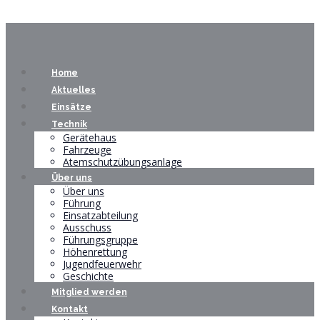
Home
Aktuelles
Einsätze
Technik
Gerätehaus
Fahrzeuge
Atemschutzübungsanlage
Über uns
Über uns
Führung
Einsatzabteilung
Ausschuss
Führungsgruppe
Höhenrettung
Jugendfeuerwehr
Geschichte
Mitglied werden
Kontakt