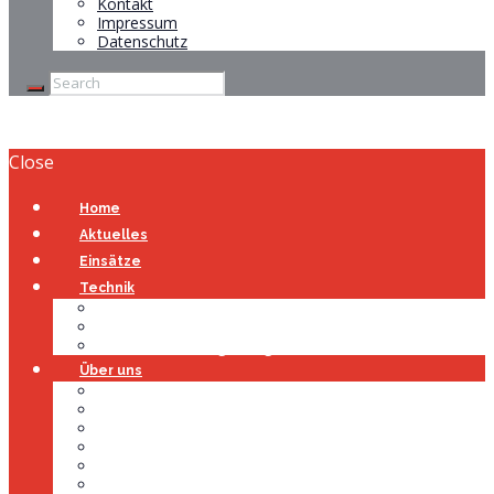
Kontakt
Impressum
Datenschutz
Close
Home
Aktuelles
Einsätze
Technik
Gerätehaus
Fahrzeuge
Atemschutzübungsanlage
Über uns
Über uns
Führung
Einsatzabteilung
Ausschuss
Führungsgruppe
Höhenrettung