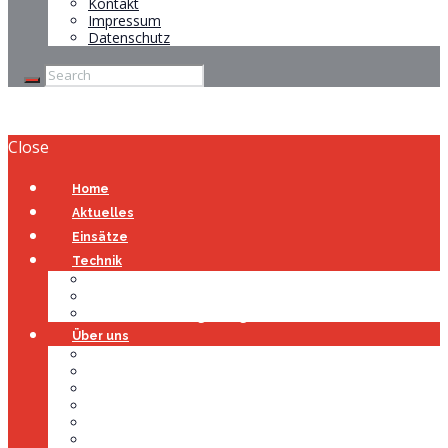
Kontakt
Impressum
Datenschutz
Close
Home
Aktuelles
Einsätze
Technik
Gerätehaus
Fahrzeuge
Atemschutzübungsanlage
Über uns
Über uns
Führung
Einsatzabteilung
Ausschuss
Führungsgruppe
Höhenrettung