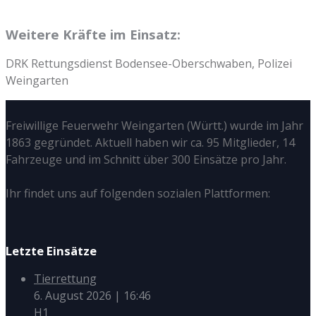
Weitere Kräfte im Einsatz:
DRK Rettungsdienst Bodensee-Oberschwaben, Polizei
Weingarten
Freiwillige Feuerwehr Weingarten (Württ.) wurde im Jahr
1863 gegründet. Aktuell haben wir ca. 95 Mitglieder, 14
Fahrzeuge und im Schnitt über 300 Einsätze pro Jahr.
Ihr findet uns auf folgenden sozialen Plattformen:
Letzte Einsätze
Tierrettung
6. August 2026
|
16:46
H1