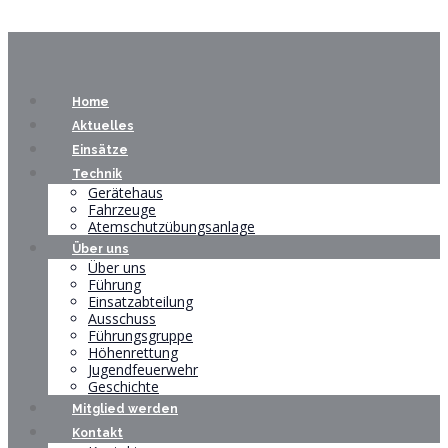
Home
Aktuelles
Einsätze
Technik
Gerätehaus
Fahrzeuge
Atemschutzübungsanlage
Über uns
Über uns
Führung
Einsatzabteilung
Ausschuss
Führungsgruppe
Höhenrettung
Jugendfeuerwehr
Geschichte
Mitglied werden
Kontakt