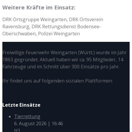
Weitere Kräfte im Einsatz:
DRK Ortsgruppe Weingarten, DRK Ortsverein
Ravensburg, DRK Rettungsdienst Bodensee-
Oberschwaben, Polizei Weingarten
Freiwillige Feuerwehr Weingarten (Württ.) wurde im Jahr
1863 gegründet. Aktuell haben wir ca. 95 Mitglieder, 14
Fahrzeuge und im Schnitt über 300 Einsätze pro Jahr.
Ihr findet uns auf folgenden sozialen Plattformen:
Letzte Einsätze
Tierrettung
6. August 2026
|
16:46
H1