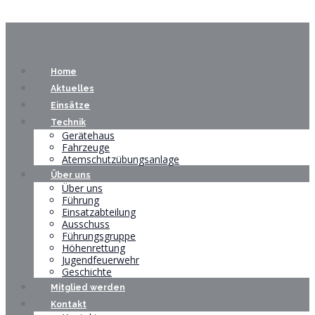
Home
Aktuelles
Einsätze
Technik
Gerätehaus
Fahrzeuge
Atemschutzübungsanlage
Über uns
Über uns
Führung
Einsatzabteilung
Ausschuss
Führungsgruppe
Höhenrettung
Jugendfeuerwehr
Geschichte
Mitglied werden
Kontakt