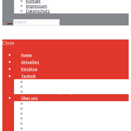
Kontakt
Impressum
Datenschutz
Close
Home
Aktuelles
Einsätze
Technik
Gerätehaus
Fahrzeuge
Atemschutzübungsanlage
Über uns
Über uns
Führung
Einsatzabteilung
Ausschuss
Führungsgruppe
Höhenrettung