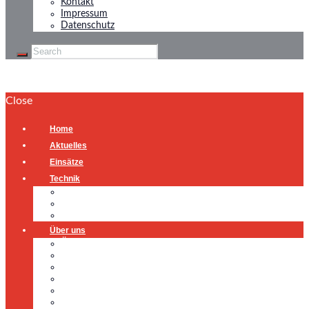
Kontakt
Impressum
Datenschutz
Close
Home
Aktuelles
Einsätze
Technik
Gerätehaus
Fahrzeuge
Atemschutzübungsanlage
Über uns
Über uns
Führung
Einsatzabteilung
Ausschuss
Führungsgruppe
Höhenrettung