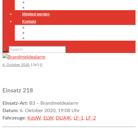
Jugendfeuerwehr
Geschichte
Mitglied werden
Kontakt
Kontakt
Impressum
Datenschutz
6. October 2020
1365
0
Einsatz 218
Einsatz-Art:
B3 – Brandmeldealarm
Datum:
6. Oktober 2020, 19:08 Uhr
Fahrzeuge:
KdoW
,
ELW
,
DL(A)K
,
LF-1
,
LF-2