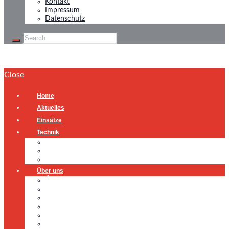
Kontakt
Impressum
Datenschutz
Close
Home
Aktuelles
Einsätze
Technik
Gerätehaus
Fahrzeuge
Atemschutzübungsanlage
Über uns
Über uns
Führung
Einsatzabteilung
Ausschuss
Führungsgruppe
Höhenrettung