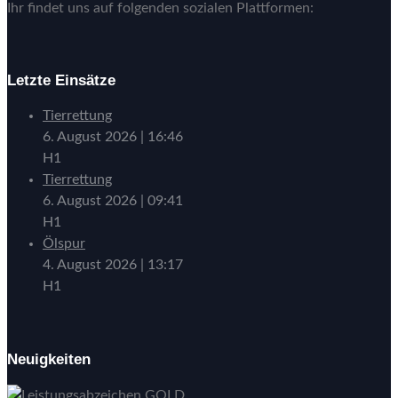
Ihr findet uns auf folgenden sozialen Plattformen:
Letzte Einsätze
Tierrettung
6. August 2026
|
16:46
H1
Tierrettung
6. August 2026
|
09:41
H1
Ölspur
4. August 2026
|
13:17
H1
Neuigkeiten