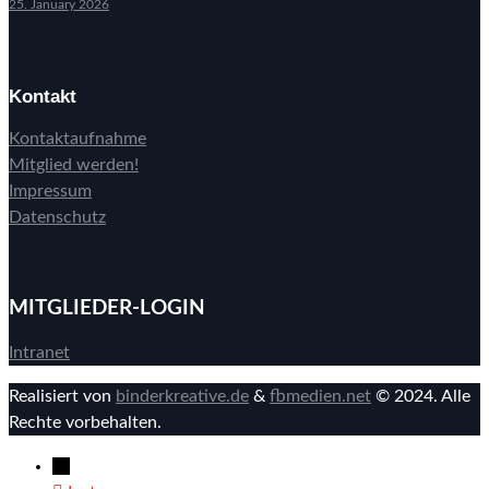
25. January 2026
Kontakt
Kontaktaufnahme
Mitglied werden!
Impressum
Datenschutz
MITGLIEDER-LOGIN
Intranet
Realisiert von
binderkreative.de
&
fbmedien.net
© 2024. Alle
Rechte vorbehalten.
→