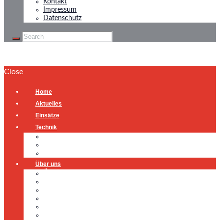
Kontakt
Impressum
Datenschutz
Close
Home
Aktuelles
Einsätze
Technik
Gerätehaus
Fahrzeuge
Atemschutzübungsanlage
Über uns
Über uns
Führung
Einsatzabteilung
Ausschuss
Führungsgruppe
Höhenrettung