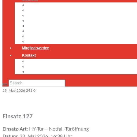
Über uns
Führung
Einsatzabteilung
Ausschuss
Führungsgruppe
Höhenrettung
Jugendfeuerwehr
Geschichte
Mitglied werden
Kontakt
Kontakt
Impressum
Datenschutz
29. May 2026
241
0
Einsatz 127
Einsatz-Art:
HY-Tür – Notfall-Türöffnung
Datum:
29. Mai 2026, 16:38 Uhr