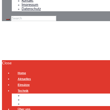
Kontakt
Impressum
Datenschutz
Notfall-Türöffnung
Home
Notfall-Türöffnung
Close
Home
Aktuelles
Einsätze
Technik
Gerätehaus
Fahrzeuge
Atemschutzübungsanlage
Über uns