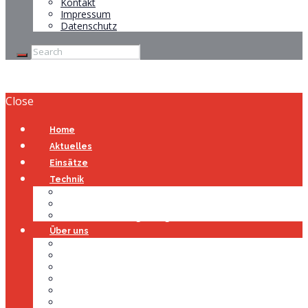
Kontakt
Impressum
Datenschutz
Close
Home
Aktuelles
Einsätze
Technik
Gerätehaus
Fahrzeuge
Atemschutzübungsanlage
Über uns
Über uns
Führung
Einsatzabteilung
Ausschuss
Führungsgruppe
Höhenrettung