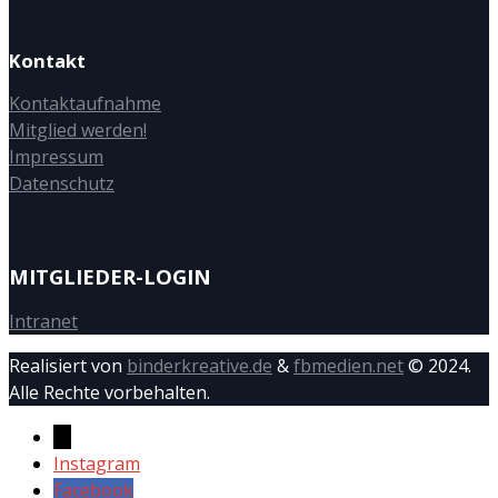
Kontakt
Kontaktaufnahme
Mitglied werden!
Impressum
Datenschutz
MITGLIEDER-LOGIN
Intranet
Realisiert von
binderkreative.de
&
fbmedien.net
© 2024.
Alle Rechte vorbehalten.
→
Instagram
Facebook