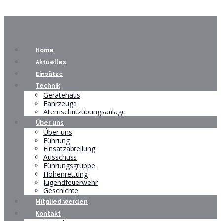
Home
Aktuelles
Einsätze
Technik
Gerätehaus
Fahrzeuge
Atemschutzübungsanlage
Über uns
Über uns
Führung
Einsatzabteilung
Ausschuss
Führungsgruppe
Höhenrettung
Jugendfeuerwehr
Geschichte
Mitglied werden
Kontakt