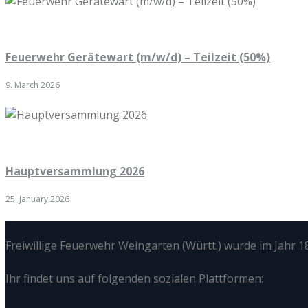
Feuerwehr Gerätewart (m/w/d) – Teilzeit (50%)
9. March 2026
Hauptversammlung 2026
25. January 2026
Freiwillige Feuerwehr Weingarten (Württ.) wurde im Jahr 18
Ihr findet uns auf folgenden sozialen Plattformen: