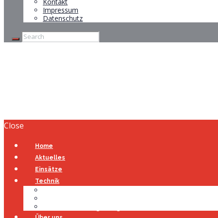
Kontakt
Impressum
Datenschutz
Kleinbrand A
Home
Kleinbrand A
Close
Home
Aktuelles
Einsätze
Technik
Gerätehaus
Fahrzeuge
Atemschutzübungsanlage
Über uns