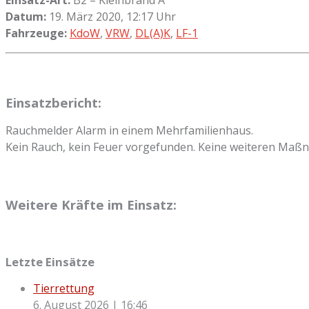
Datum:
19. März 2020, 12:17 Uhr
Fahrzeuge:
KdoW
,
VRW
,
DL(A)K
,
LF-1
Einsatzbericht:
Rauchmelder Alarm in einem Mehrfamilienhaus.
Kein Rauch, kein Feuer vorgefunden. Keine weiteren Ma
Weitere Kräfte im Einsatz:
Letzte Einsätze
Tierrettung
6. August 2026
|
16:46