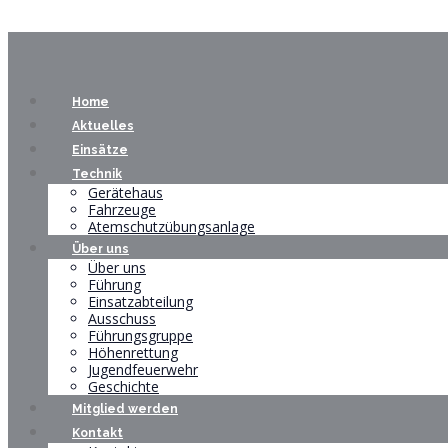
Home
Aktuelles
Einsätze
Technik
Gerätehaus
Fahrzeuge
Atemschutzübungsanlage
Über uns
Über uns
Führung
Einsatzabteilung
Ausschuss
Führungsgruppe
Höhenrettung
Jugendfeuerwehr
Geschichte
Mitglied werden
Kontakt