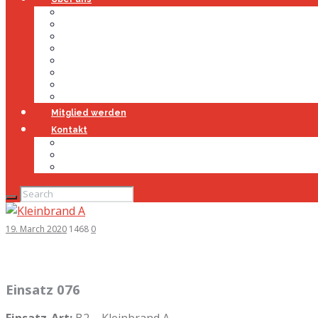
Über uns
Führung
Einsatzabteilung
Ausschuss
Führungsgruppe
Höhenrettung
Jugendfeuerwehr
Geschichte
Mitglied werden
Kontakt
Kontakt
Impressum
Datenschutz
19. March 2020
1468
0
Einsatz 076
Einsatz-Art:
B2 – Kleinbrand A