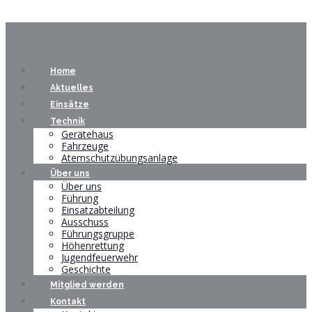
Home
Aktuelles
Einsätze
Technik
Gerätehaus
Fahrzeuge
Atemschutzübungsanlage
Über uns
Über uns
Führung
Einsatzabteilung
Ausschuss
Führungsgruppe
Höhenrettung
Jugendfeuerwehr
Geschichte
Mitglied werden
Kontakt