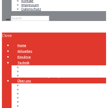
Kontakt
Impressum
Datenschutz
Close
Home
Aktuelles
Einsätze
Technik
Gerätehaus
Fahrzeuge
Atemschutzübungsanlage
Über uns
Über uns
Führung
Einsatzabteilung
Ausschuss
Führungsgruppe
Höhenrettung