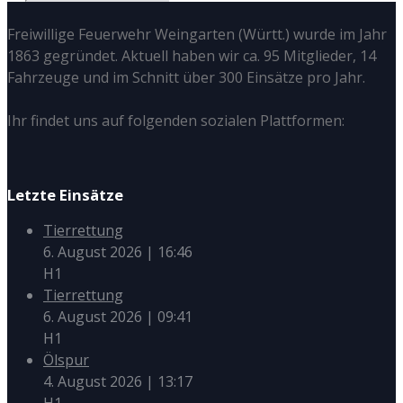
Freiwillige Feuerwehr Weingarten (Württ.) wurde im Jahr
1863 gegründet. Aktuell haben wir ca. 95 Mitglieder, 14
Fahrzeuge und im Schnitt über 300 Einsätze pro Jahr.
Ihr findet uns auf folgenden sozialen Plattformen:
Letzte Einsätze
Tierrettung
6. August 2026
|
16:46
H1
Tierrettung
6. August 2026
|
09:41
H1
Ölspur
4. August 2026
|
13:17
H1