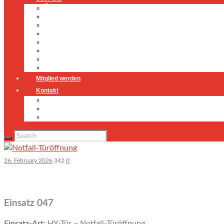
Über uns
Führung
Einsatzabteilung
Ausschuss
Führungsgruppe
Höhenrettung
Jugendfeuerwehr
Geschichte
Mitglied werden
Kontakt
Kontakt
Impressum
Datenschutz
26. February 2026
342
0
Einsatz 047
Einsatz-Art:
HY-Tür – Notfall-Türöffnung