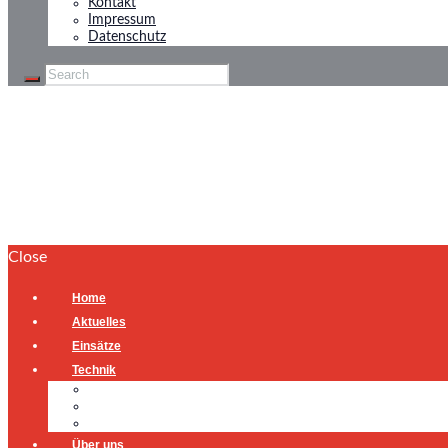
Kontakt
Impressum
Datenschutz
Notfall-Türöffnung
Home
Notfall-Türöffnung
Close
Home
Aktuelles
Einsätze
Technik
Gerätehaus
Fahrzeuge
Atemschutzübungsanlage
Über uns