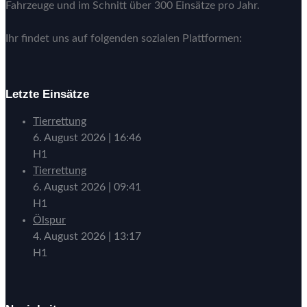
Fahrzeuge und im Schnitt über 300 Einsätze pro Jahr.
Ihr findet uns auf folgenden sozialen Plattformen:
Letzte Einsätze
Tierrettung
6. August 2026
|
16:46
H1
Tierrettung
6. August 2026
|
09:41
H1
Ölspur
4. August 2026
|
13:17
H1