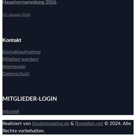
Hauptversammlung 2026
25. January 2026
Kontakt
Kontaktaufnahme
Mitglied werden!
Impressum
Datenschutz
MITGLIEDER-LOGIN
Intranet
Realisiert von
binderkreative.de
&
fbmedien.net
© 2024. Alle
Rechte vorbehalten.