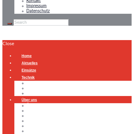
Kontakt
Impressum
Datenschutz
Close
Home
Aktuelles
Einsätze
Technik
Gerätehaus
Fahrzeuge
Atemschutzübungsanlage
Über uns
Über uns
Führung
Einsatzabteilung
Ausschuss
Führungsgruppe
Höhenrettung