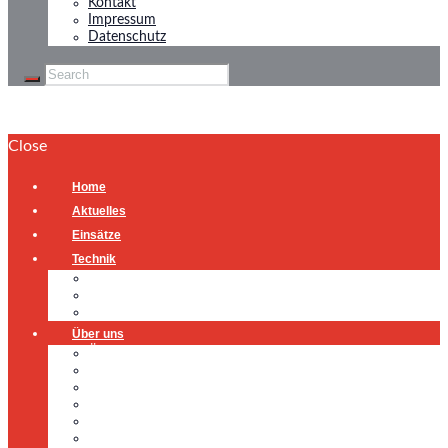
Kontakt
Impressum
Datenschutz
Close
Home
Aktuelles
Einsätze
Technik
Gerätehaus
Fahrzeuge
Atemschutzübungsanlage
Über uns
Über uns
Führung
Einsatzabteilung
Ausschuss
Führungsgruppe
Höhenrettung