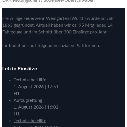
DRK Rettungsdienst Bodensee-Oberschwaben
Freiwillige Feuerwehr Weingarten (Württ.) wurde im Jahr
1863 gegründet. Aktuell haben wir ca. 95 Mitglieder, 14
Fahrzeuge und im Schnitt über 300 Einsätze pro Jahr.
Ihr findet uns auf folgenden sozialen Plattformen:
Letzte Einsätze
Technische Hilfe
1. August 2026
|
17:51
H1
Aufzugrettung
1. August 2026
|
16:02
H1
Technische Hilfe