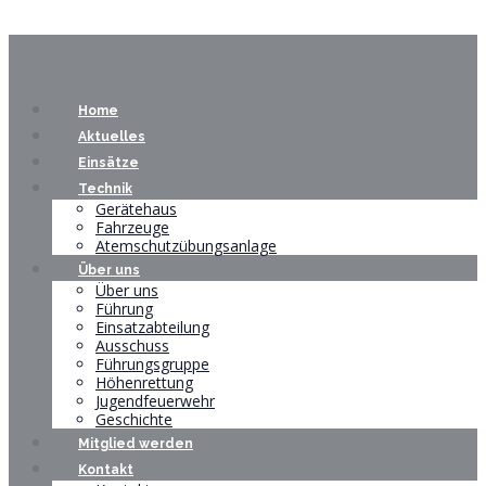
Home
Aktuelles
Einsätze
Technik
Gerätehaus
Fahrzeuge
Atemschutzübungsanlage
Über uns
Über uns
Führung
Einsatzabteilung
Ausschuss
Führungsgruppe
Höhenrettung
Jugendfeuerwehr
Geschichte
Mitglied werden
Kontakt