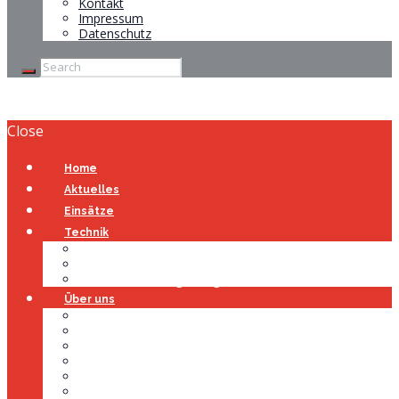
Kontakt
Impressum
Datenschutz
Close
Home
Aktuelles
Einsätze
Technik
Gerätehaus
Fahrzeuge
Atemschutzübungsanlage
Über uns
Über uns
Führung
Einsatzabteilung
Ausschuss
Führungsgruppe
Höhenrettung