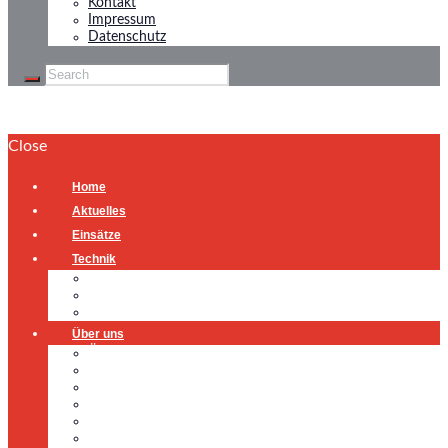
Kontakt
Impressum
Datenschutz
Close
Home
Aktuelles
Einsätze
Technik
Gerätehaus
Fahrzeuge
Atemschutzübungsanlage
Über uns
Über uns
Führung
Einsatzabteilung
Ausschuss
Führungsgruppe
Höhenrettung