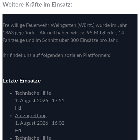
Weitere Kräfte im Einsatz:
Freiwillige Feuerwehr Weingarten (Württ.) wurde im Jahr
1863 gegründet. Aktuell haben wir ca. 95 Mitglieder, 14
Fahrzeuge und im Schnitt über 300 Einsätze pro Jahr.
Ihr findet uns auf folgenden sozialen Plattformen:
Letzte Einsätze
Technische Hilfe
1. August 2026
|
17:51
H1
Aufzugrettung
1. August 2026
|
16:02
H1
Technische Hilfe