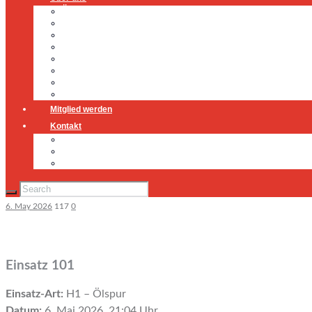
Über uns
Führung
Einsatzabteilung
Ausschuss
Führungsgruppe
Höhenrettung
Jugendfeuerwehr
Geschichte
Mitglied werden
Kontakt
Kontakt
Impressum
Datenschutz
6. May 2026
117
0
Einsatz 101
Einsatz-Art:
H1 – Ölspur
Datum:
6. Mai 2026, 21:04 Uhr