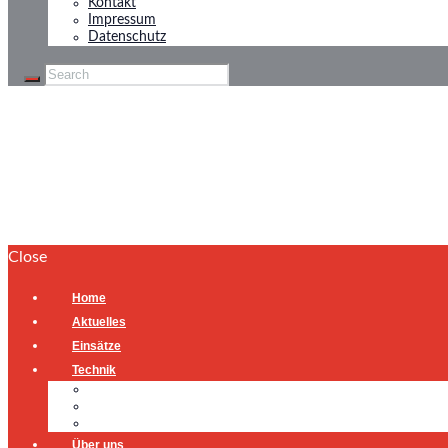
Kontakt
Impressum
Datenschutz
Ölspur
Home
Ölspur
Close
Home
Aktuelles
Einsätze
Technik
Gerätehaus
Fahrzeuge
Atemschutzübungsanlage
Über uns