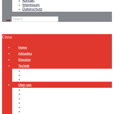
Kontakt
Impressum
Datenschutz
Close
Home
Aktuelles
Einsätze
Technik
Gerätehaus
Fahrzeuge
Atemschutzübungsanlage
Über uns
Über uns
Führung
Einsatzabteilung
Ausschuss
Führungsgruppe
Höhenrettung