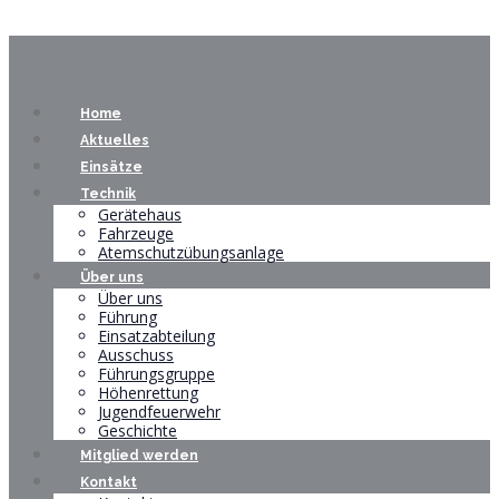
Home
Aktuelles
Einsätze
Technik
Gerätehaus
Fahrzeuge
Atemschutzübungsanlage
Über uns
Über uns
Führung
Einsatzabteilung
Ausschuss
Führungsgruppe
Höhenrettung
Jugendfeuerwehr
Geschichte
Mitglied werden
Kontakt