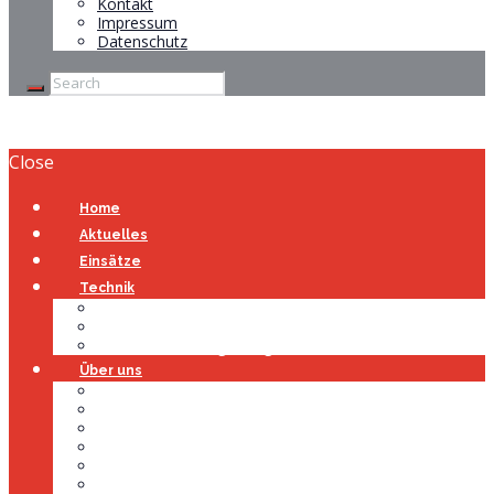
Kontakt
Impressum
Datenschutz
Close
Home
Aktuelles
Einsätze
Technik
Gerätehaus
Fahrzeuge
Atemschutzübungsanlage
Über uns
Über uns
Führung
Einsatzabteilung
Ausschuss
Führungsgruppe
Höhenrettung