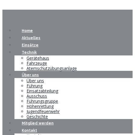
Home
Aktuelles
Einsätze
Technik
Gerätehaus
Fahrzeuge
Atemschutzübungsanlage
Über uns
Über uns
Führung
Einsatzabteilung
Ausschuss
Führungsgruppe
Höhenrettung
Jugendfeuerwehr
Geschichte
Mitglied werden
Kontakt