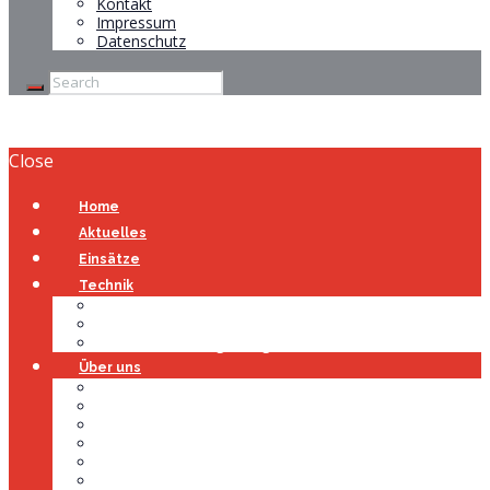
Kontakt
Impressum
Datenschutz
Close
Home
Aktuelles
Einsätze
Technik
Gerätehaus
Fahrzeuge
Atemschutzübungsanlage
Über uns
Über uns
Führung
Einsatzabteilung
Ausschuss
Führungsgruppe
Höhenrettung