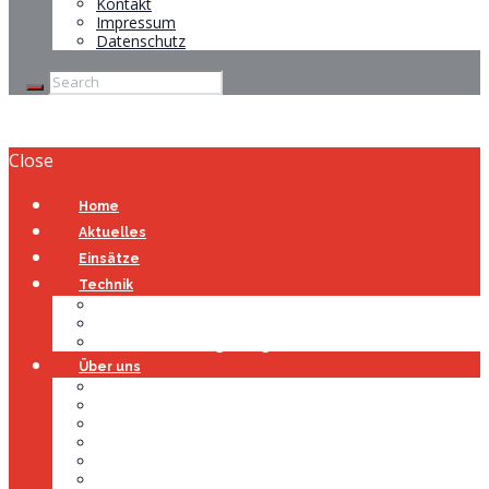
Kontakt
Impressum
Datenschutz
Close
Home
Aktuelles
Einsätze
Technik
Gerätehaus
Fahrzeuge
Atemschutzübungsanlage
Über uns
Über uns
Führung
Einsatzabteilung
Ausschuss
Führungsgruppe
Höhenrettung