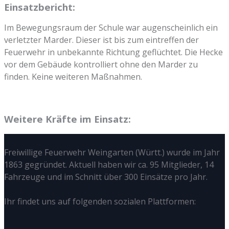
Einsatzbericht:
Im Bewegungsraum der Schule war augenscheinlich ein
verletzter Marder. Dieser ist bis zum eintreffen der
Feuerwehr in unbekannte Richtung geflüchtet. Die Hecke
vor dem Gebäude kontrolliert ohne den Marder zu
finden. Keine weiteren Maßnahmen.
Weitere Kräfte im Einsatz:
Freiwillige Feuerwehr Weingarten (Württ.) wurde im Jahr
1863 gegründet. Aktuell haben wir ca. 95 Mitglieder, 14
Fahrzeuge und im Schnitt über 300 Einsätze pro Jahr.
Ihr findet uns auf folgenden sozialen Plattformen: