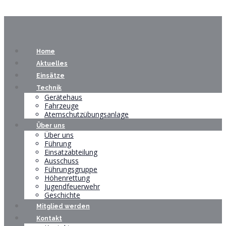
Home
Aktuelles
Einsätze
Technik
Gerätehaus
Fahrzeuge
Atemschutzübungsanlage
Über uns
Über uns
Führung
Einsatzabteilung
Ausschuss
Führungsgruppe
Höhenrettung
Jugendfeuerwehr
Geschichte
Mitglied werden
Kontakt