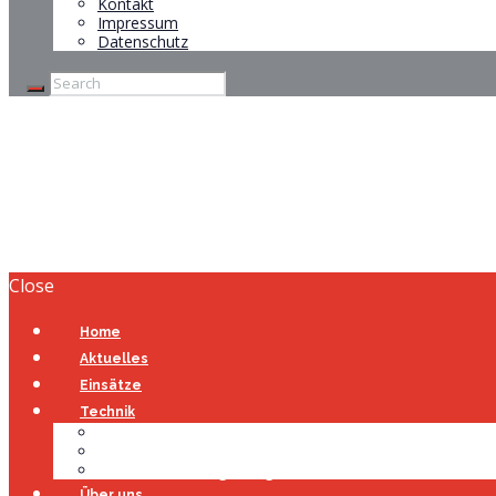
Kontakt
Impressum
Datenschutz
Brandmeldealarm
Home
Brandmeldealarm
Close
Home
Aktuelles
Einsätze
Technik
Gerätehaus
Fahrzeuge
Atemschutzübungsanlage
Über uns