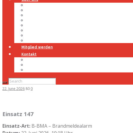
Über uns
Führung
Einsatzabteilung
Ausschuss
Führungsgruppe
Höhenrettung
Jugendfeuerwehr
Geschichte
Mitglied werden
Kontakt
Kontakt
Impressum
Datenschutz
22. June 2026
80
0
Einsatz 147
Einsatz-Art:
B-BMA – Brandmeldealarm
Datum:
22. Juni 2026, 10:18 Uhr