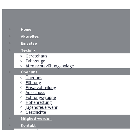
Home
Aktuelles
Einsätze
Technik
Gerätehaus
Fahrzeuge
Atemschutzübungsanlage
Über uns
Über uns
Führung
Einsatzabteilung
Ausschuss
Führungsgruppe
Höhenrettung
Jugendfeuerwehr
Geschichte
Mitglied werden
Kontakt