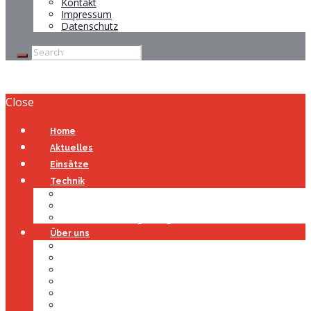
Kontakt
Impressum
Datenschutz
Close
Home
Aktuelles
Einsätze
Technik
Gerätehaus
Fahrzeuge
Atemschutzübungsanlage
Über uns
Über uns
Führung
Einsatzabteilung
Ausschuss
Führungsgruppe
Höhenrettung