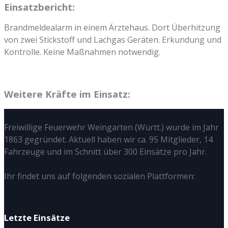
Einsatzbericht:
Brandmeldealarm in einem Ärztehaus. Dort Überhitzung
von zwei Stickstoff und Lachgas Geräten. Erkundung und
Kontrolle. Keine Maßnahmen notwendig.
Weitere Kräfte im Einsatz:
Freiwillige Feuerwehr Weingarten (Württ.) wurde im Jahr
1863 gegründet. Aktuell haben wir ca. 95 Mitglieder, 14
Fahrzeuge und im Schnitt über 300 Einsätze pro Jahr.
Ihr findet uns auf folgenden sozialen Plattformen:
Letzte Einsätze