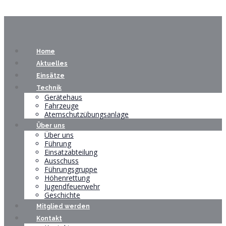
Home
Aktuelles
Einsätze
Technik
Gerätehaus
Fahrzeuge
Atemschutzübungsanlage
Über uns
Über uns
Führung
Einsatzabteilung
Ausschuss
Führungsgruppe
Höhenrettung
Jugendfeuerwehr
Geschichte
Mitglied werden
Kontakt