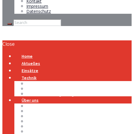
Kontakt
Impressum
Datenschutz
Close
Home
Aktuelles
Einsätze
Technik
Gerätehaus
Fahrzeuge
Atemschutzübungsanlage
Über uns
Über uns
Führung
Einsatzabteilung
Ausschuss
Führungsgruppe
Höhenrettung