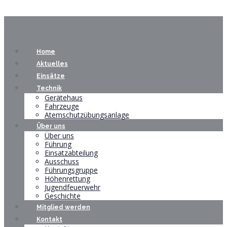
Home
Aktuelles
Einsätze
Technik
Gerätehaus
Fahrzeuge
Atemschutzübungsanlage
Über uns
Über uns
Führung
Einsatzabteilung
Ausschuss
Führungsgruppe
Höhenrettung
Jugendfeuerwehr
Geschichte
Mitglied werden
Kontakt