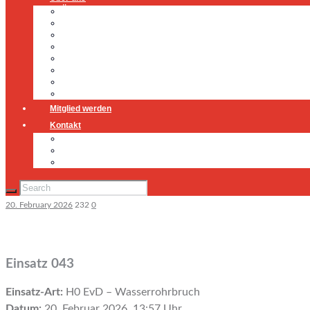
Über uns
Führung
Einsatzabteilung
Ausschuss
Führungsgruppe
Höhenrettung
Jugendfeuerwehr
Geschichte
Mitglied werden
Kontakt
Kontakt
Impressum
Datenschutz
20. February 2026
232
0
Einsatz 043
Einsatz-Art:
H0 EvD – Wasserrohrbruch
Datum:
20. Februar 2026, 13:57 Uhr