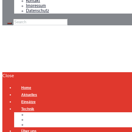
Kontakt
Impressum
Datenschutz
Wasserrohrbruch
Home
Wasserrohrbruch
Close
Home
Aktuelles
Einsätze
Technik
Gerätehaus
Fahrzeuge
Atemschutzübungsanlage
Über uns