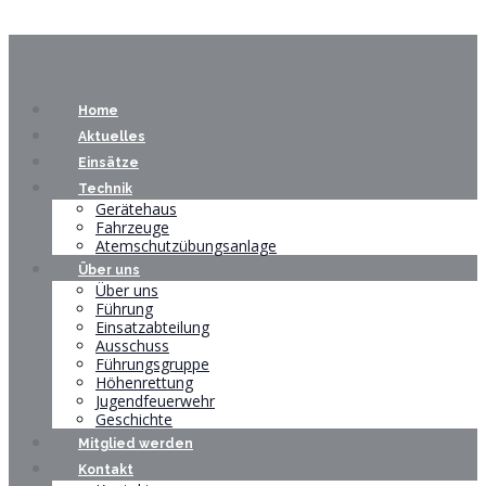
Home
Aktuelles
Einsätze
Technik
Gerätehaus
Fahrzeuge
Atemschutzübungsanlage
Über uns
Über uns
Führung
Einsatzabteilung
Ausschuss
Führungsgruppe
Höhenrettung
Jugendfeuerwehr
Geschichte
Mitglied werden
Kontakt