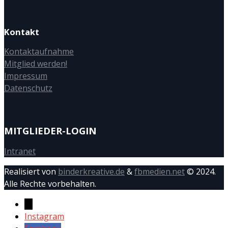
Kontakt
Kontaktaufnahme
Mitglied werden!
Impressum
Datenschutz
MITGLIEDER-LOGIN
Intranet
Realisiert von
binderkreative.de
&
fbmedien.net
© 2024.
Alle Rechte vorbehalten.
→
Instagram