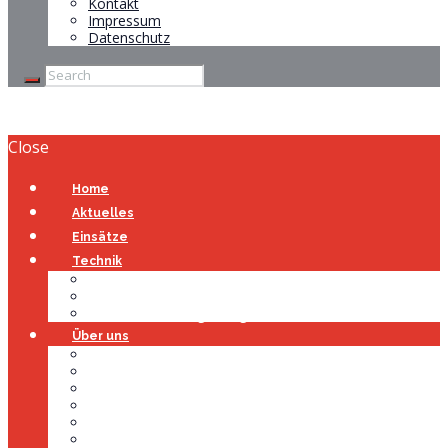
Kontakt
Impressum
Datenschutz
Close
Home
Aktuelles
Einsätze
Technik
Gerätehaus
Fahrzeuge
Atemschutzübungsanlage
Über uns
Über uns
Führung
Einsatzabteilung
Ausschuss
Führungsgruppe
Höhenrettung