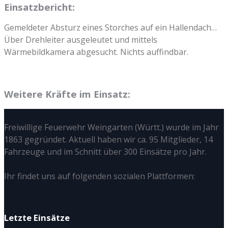
Einsatzbericht:
Gemeldeter Absturz eines Storches auf ein Hallendach…
Über Drehleiter ausgeleutet und mittels
Wärmebildkamera abgesucht. Nichts auffindbar.
Weitere Kräfte im Einsatz:
Freiwillige Feuerwehr Weingarten (Württ.) wurde im Jahr
1863 gegründet. Aktuell haben wir ca. 95 Mitglieder, 14
Fahrzeuge und im Schnitt über 300 Einsätze pro Jahr.
Ihr findet uns auf folgenden sozialen Plattformen:
Letzte Einsätze