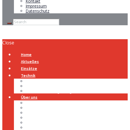
Kontakt
Impressum
Datenschutz
Close
Home
Aktuelles
Einsätze
Technik
Gerätehaus
Fahrzeuge
Atemschutzübungsanlage
Über uns
Über uns
Führung
Einsatzabteilung
Ausschuss
Führungsgruppe
Höhenrettung