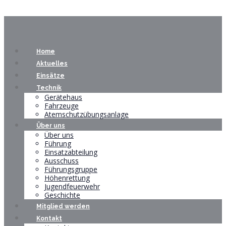
Home
Aktuelles
Einsätze
Technik
Gerätehaus
Fahrzeuge
Atemschutzübungsanlage
Über uns
Über uns
Führung
Einsatzabteilung
Ausschuss
Führungsgruppe
Höhenrettung
Jugendfeuerwehr
Geschichte
Mitglied werden
Kontakt