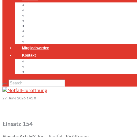
Über uns
Führung
Einsatzabteilung
Ausschuss
Führungsgruppe
Höhenrettung
Jugendfeuerwehr
Geschichte
Mitglied werden
Kontakt
Kontakt
Impressum
Datenschutz
27. June 2026
141
0
Einsatz 154
Einsatz-Art:
HY-Tür – Notfall-Türöffnung