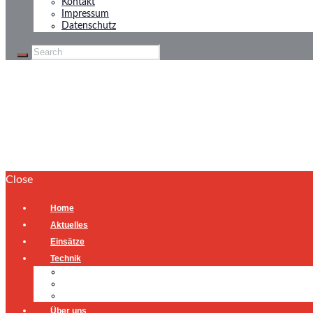
Kontakt
Impressum
Datenschutz
Notfall-Türöffnung
Home
Notfall-Türöffnung
Close
Home
Aktuelles
Einsätze
Technik
Gerätehaus
Fahrzeuge
Atemschutzübungsanlage
Über uns