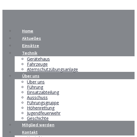
Home
Aktuelles
Einsätze
Technik
Gerätehaus
Fahrzeuge
Atemschutzübungsanlage
Über uns
Über uns
Führung
Einsatzabteilung
Ausschuss
Führungsgruppe
Höhenrettung
Jugendfeuerwehr
Geschichte
Mitglied werden
Kontakt