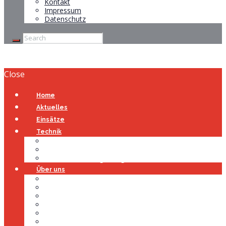
Kontakt
Impressum
Datenschutz
Close
Home
Aktuelles
Einsätze
Technik
Gerätehaus
Fahrzeuge
Atemschutzübungsanlage
Über uns
Über uns
Führung
Einsatzabteilung
Ausschuss
Führungsgruppe
Höhenrettung