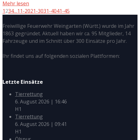
Mehr lesen
1
2
3
4
…
11-20
21-30
31-40
41-45
Freiwillige Feuerwehr Weingarten (Württ.) wurde im Jahr
1863 gegründet. Aktuell haben wir ca. 95 Mitglieder, 14
Fahrzeuge und im Schnitt über 300 Einsätze pro Jahr.
Ihr findet uns auf folgenden sozialen Plattformen:
Letzte Einsätze
Tierrettung
6. August 2026
|
16:46
H1
Tierrettung
6. August 2026
|
09:41
H1
Ölspur